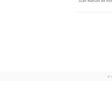
Juan Manuel de Ros
Av. Juan Manuel de Rosas 2250,
Chascomu
CP (7130) - Buenos Aires, Argentina
© C