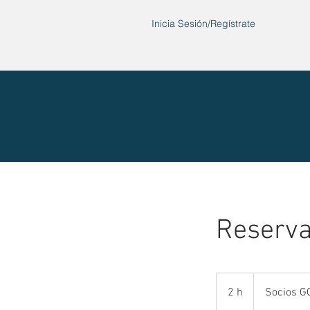
Inicia Sesión/Regístrate
Reserva
Socios
GCCC
2 h
2
Socios G