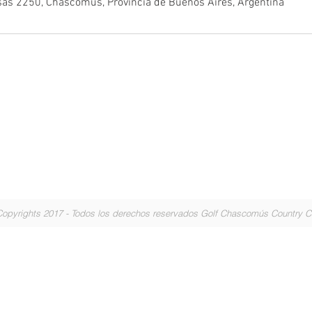
as 2250, Chascomús, Provincia de Buenos Aires, Argentina
s
TELÉFONO
Solo pa
EMAIL a
opyrights 2017 - Todos los derechos reservados Golf Chascomús Country 